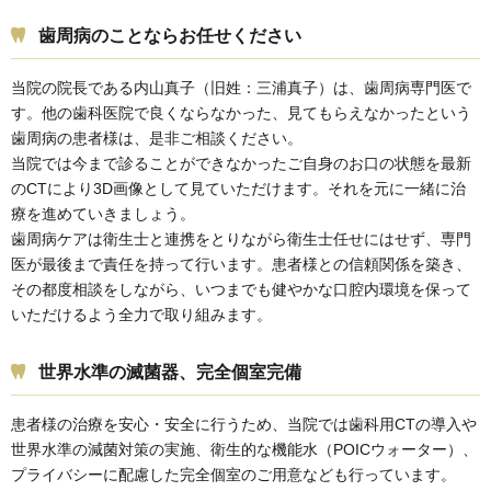
歯周病のことならお任せください
当院の院長である内山真子（旧姓：三浦真子）は、歯周病専門医で
す。他の歯科医院で良くならなかった、見てもらえなかったという
歯周病の患者様は、是非ご相談ください。
当院では今まで診ることができなかったご自身のお口の状態を最新
のCTにより3D画像として見ていただけます。それを元に一緒に治
療を進めていきましょう。
歯周病ケアは衛生士と連携をとりながら衛生士任せにはせず、専門
医が最後まで責任を持って行います。患者様との信頼関係を築き、
その都度相談をしながら、いつまでも健やかな口腔内環境を保って
いただけるよう全力で取り組みます。
世界水準の滅菌器、完全個室完備
患者様の治療を安心・安全に行うため、当院では歯科用CTの導入や
世界水準の減菌対策の実施、衛生的な機能水（POICウォーター）、
プライバシーに配慮した完全個室のご用意なども行っています。