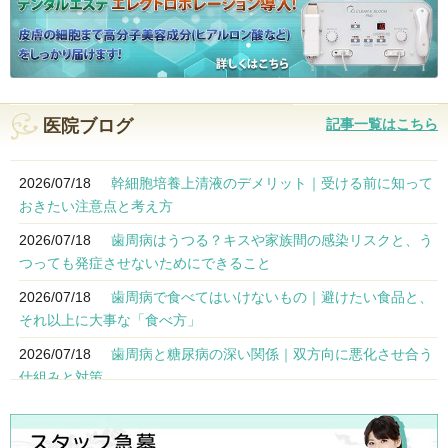
医院ブログ
記事一覧はこちら
2026/07/18
幹細胞培養上清液のデメリット｜受ける前に知って
おきたい注意点と考え方
2026/07/18
歯周病はうつる？キスや家族間の感染リスクと、う
つっても発症させないためにできること
2026/07/18
歯周病で食べてはいけないもの｜避けたい食品と、
それ以上に大事な「食べ方」
2026/07/18
歯周病と糖尿病の深い関係｜双方向に悪化させ合う
仕組みと対策
2026/07/18
歯周病になりやすい人の特徴とリスクを下げるため
にできること