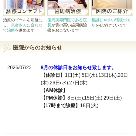
治療のゴールを明確に
歯周病専門医である院
相談しやすい環境づく
し、
患者さんに合わせ
長
が質の高い歯周病治
り
を心がけています
て治療
を進めます
療をおこないます
医院からのお知らせ